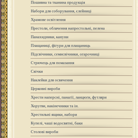
Пошивна та тканина продукція
Набори для соборування, єлейниці
Храмове освітлення
Престоли, облачення напрестольні, пелена
Панахидники, кануни
Плащаниці, фігури для плащаниць
Підсвічники, семисвічники, огарочниці
Стрючець для помазання
Свічки
Наклейки для освячення
Церковні вироби
Хрести наперсні, панагії, ланцюги, футляри
Хоругви, накінечники та ін.
Хрестильні ящики, набори
Купелі, чаші водосвятні, баки
Столові вироби