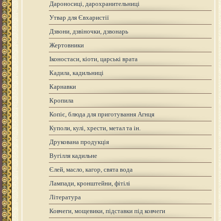
Дароносиці, дарохранительниці
Утвар для Євхаристії
Дзвони, дзвіночки, дзвонарь
Жертовники
Іконостаси, кіоти, царські врата
Кадила, кадильниці
Карнавки
Кропила
Копіє, блюда для приготування Агнця
Куполи, кулі, хрести, метал та ін.
Друкована продукція
Вугілля кадильне
Єлей, масло, кагор, свята вода
Лампади, кронштейни, фітілі
Література
Ковчеги, мощевики, підставки під ковчеги