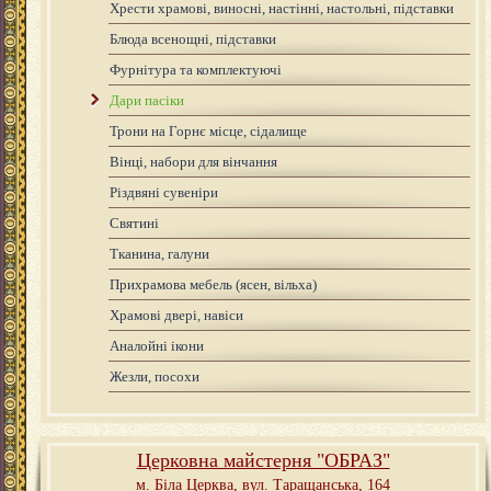
Хрести храмові, виносні, настінні, настольні, підставки
Блюда всенощні, підставки
Фурнітура та комплектуючі
Дари пасіки
Трони на Горнє місце, сідалище
Вінці, набори для вінчання
Різдвяні сувеніри
Святині
Тканина, галуни
Прихрамова мебель (ясен, вільха)
Храмові двері, навіси
Аналойні ікони
Жезли, посохи
Церковна майстерня "ОБРАЗ"
м. Біла Церква,
вул. Таращанська, 164