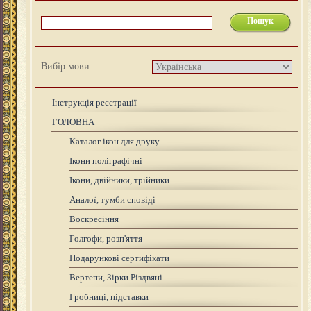
Вибір мови
Інструкція реєстрації
ГОЛОВНА
Каталог ікон для друку
Ікони поліграфічні
Ікони, двійники, трійники
Аналої, тумби сповіді
Воскресіння
Голгофи, розп'яття
Подарункові сертифікати
Вертепи, Зірки Різдвяні
Гробниці, підставки