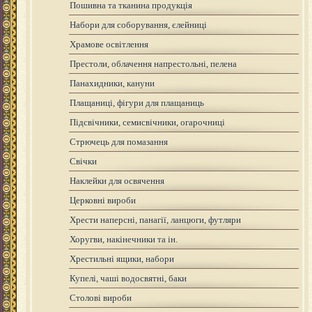
Пошивна та тканина продукція
Набори для соборування, єлейниці
Храмове освітлення
Престоли, облачення напрестольні, пелена
Панахидники, кануни
Плащаниці, фігури для плащаниць
Підсвічники, семисвічники, огарочниці
Стрючець для помазання
Свічки
Наклейки для освячення
Церковні вироби
Хрести наперсні, панагії, ланцюги, футляри
Хоругви, накінечники та ін.
Хрестильні ящики, набори
Купелі, чаші водосвятні, баки
Столові вироби