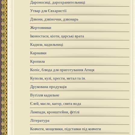
Дароносиці, дарохранительниці
Утвар для Євхаристії
Дзвони, дзвіночки, дзвонарь
Жертовники
Іконостаси, кіоти, царські врата
Кадила, кадильниці
Карнавки
Кропила
Копіє, блюда для приготування Агнця
Куполи, кулі, хрести, метал та ін.
Друкована продукція
Вугілля кадильне
Єлей, масло, кагор, свята вода
Лампади, кронштейни, фітілі
Література
Ковчеги, мощевики, підставки під ковчеги