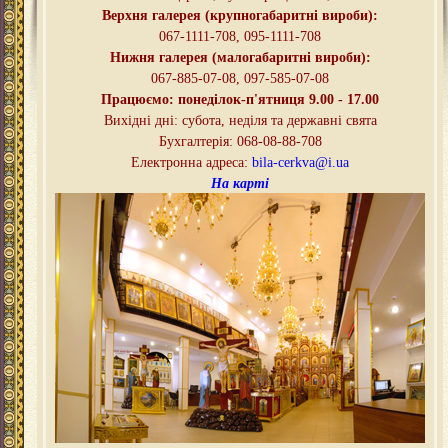
Верхня галерея (крупногабаритні вироби):
067-1111-708, 095-
1111-708
Нижня галерея (малогабаритні вироби):
067-885-07-08, 097-585-07-08
Працюємо: понеділок-п'ятниця
9.00 - 17.00
Вихідні дні
:
субота, неділя та державні свята
Бухгалтерія: 068-08-88-708
Електронна адреса:
bila-cerkva@i.ua
На карті