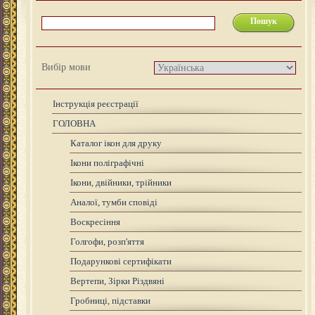
Вибір мови
Інструкція реєстрації
ГОЛОВНА
Каталог ікон для друку
Ікони поліграфічні
Ікони, двійники, трійники
Аналої, тумби сповіді
Воскресіння
Голгофи, розп'яття
Подарункові сертифікати
Вертепи, Зірки Різдвяні
Гробниці, підставки