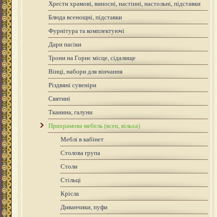
Хрести храмові, виносні, настінні, настольні, підставки
Блюда всенощні, підставки
Фурнітура та комплектуючі
Дари пасіки
Трони на Горнє місце, сідалище
Вінці, набори для вінчання
Різдвяні сувеніри
Святині
Тканина, галуни
Прихрамова мебель (ясен, вільха)
Меблі в кабінет
Столова група
Столи
Стільці
Крісла
Диванчики, пуфи