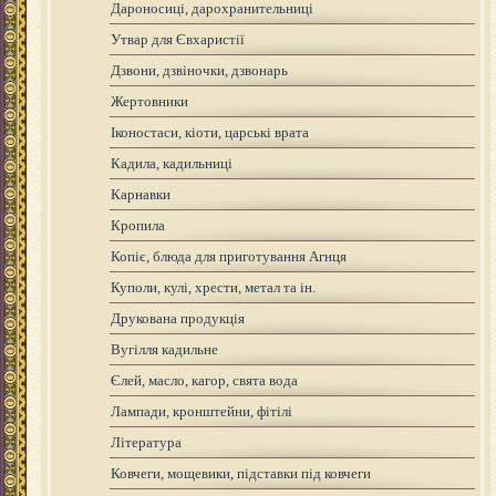
Дароносиці, дарохранительниці
Утвар для Євхаристії
Дзвони, дзвіночки, дзвонарь
Жертовники
Іконостаси, кіоти, царські врата
Кадила, кадильниці
Карнавки
Кропила
Копіє, блюда для приготування Агнця
Куполи, кулі, хрести, метал та ін.
Друкована продукція
Вугілля кадильне
Єлей, масло, кагор, свята вода
Лампади, кронштейни, фітілі
Література
Ковчеги, мощевики, підставки під ковчеги