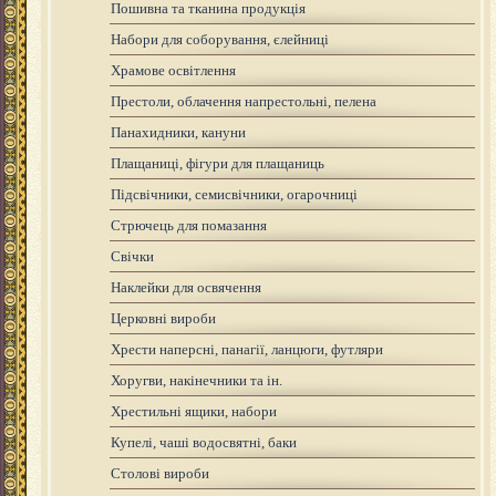
Пошивна та тканина продукція
Набори для соборування, єлейниці
Храмове освітлення
Престоли, облачення напрестольні, пелена
Панахидники, кануни
Плащаниці, фігури для плащаниць
Підсвічники, семисвічники, огарочниці
Стрючець для помазання
Свічки
Наклейки для освячення
Церковні вироби
Хрести наперсні, панагії, ланцюги, футляри
Хоругви, накінечники та ін.
Хрестильні ящики, набори
Купелі, чаші водосвятні, баки
Столові вироби