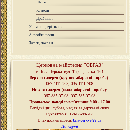
Шафи
Комоди
Драбинки
Храмові двері, навіси
Аналойні ікони
Жезли, посохи
Церковна майстерня "ОБРАЗ"
м. Біла Церква,
вул. Таращанська, 164
Верхня галерея (крупногабаритні вироби):
067-1111-708, 095-
1111-708
Нижня галерея (малогабаритні вироби):
067-885-07-08, 097-585-07-08
Працюємо: понеділок-п'ятниця
9.00 - 17.00
Вихідні дні
:
субота, неділя та державні свята
Бухгалтерія: 068-08-88-708
Електронна адреса:
bila-cerkva@i.ua
На карті