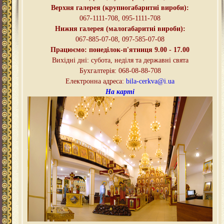
Верхня галерея (крупногабаритні вироби):
067-1111-708, 095-
1111-708
Нижня галерея (малогабаритні вироби):
067-885-07-08, 097-585-07-08
Працюємо: понеділок-п'ятниця
9.00 - 17.00
Вихідні дні
:
субота, неділя та державні свята
Бухгалтерія: 068-08-88-708
Електронна адреса:
bila-cerkva@i.ua
На карті