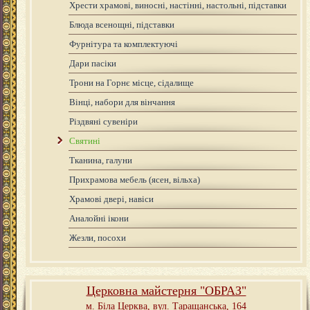
Хрести храмові, виносні, настінні, настольні, підставки
Блюда всенощні, підставки
Фурнітура та комплектуючі
Дари пасіки
Трони на Горнє місце, сідалище
Вінці, набори для вінчання
Різдвяні сувеніри
Святині
Тканина, галуни
Прихрамова мебель (ясен, вільха)
Храмові двері, навіси
Аналойні ікони
Жезли, посохи
Церковна майстерня "ОБРАЗ"
м. Біла Церква,
вул. Таращанська, 164