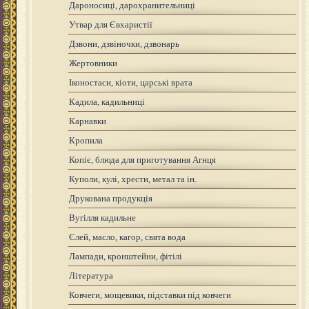
Дароносиці, дарохранительниці
Утвар для Євхаристії
Дзвони, дзвіночки, дзвонарь
Жертовники
Іконостаси, кіоти, царські врата
Кадила, кадильниці
Карнавки
Кропила
Копіє, блюда для приготування Агнця
Куполи, кулі, хрести, метал та ін.
Друкована продукція
Вугілля кадильне
Єлей, масло, кагор, свята вода
Лампади, кронштейни, фітілі
Література
Ковчеги, мощевики, підставки під ковчеги