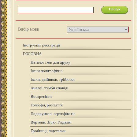
Вибір мови
Інструкція реєстрації
ГОЛОВНА
Каталог ікон для друку
Ікони поліграфічні
Ікони, двійники, трійники
Аналої, тумби сповіді
Воскресіння
Голгофи, розп'яття
Подарункові сертифікати
Вертепи, Зірки Різдвяні
Гробниці, підставки