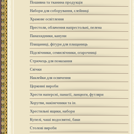
Пошивна та тканина продукція
Набори для соборування, єлейниці
Храмове освітлення
Престоли, облачення напрестольні, пелена
Панахидники, кануни
Плащаниці, фігури для плащаниць
Підсвічники, семисвічники, огарочниці
Стрючець для помазання
Свічки
Наклейки для освячення
Церковні вироби
Хрести наперсні, панагії, ланцюги, футляри
Хоругви, накінечники та ін.
Хрестильні ящики, набори
Купелі, чаші водосвятні, баки
Столові вироби