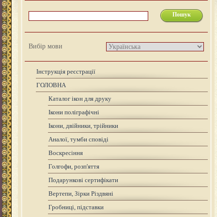
Вибір мови
Інструкція реєстрації
ГОЛОВНА
Каталог ікон для друку
Ікони поліграфічні
Ікони, двійники, трійники
Аналої, тумби сповіді
Воскресіння
Голгофи, розп'яття
Подарункові сертифікати
Вертепи, Зірки Різдвяні
Гробниці, підставки