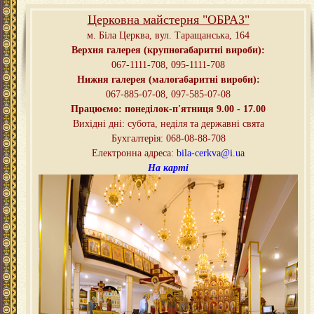
Церковна майстерня "ОБРАЗ"
м. Біла Церква,
вул. Таращанська, 164
Верхня галерея (крупногабаритні вироби):
067-1111-708, 095-
1111-708
Нижня галерея (малогабаритні вироби):
067-885-07-08, 097-585-07-08
Працюємо: понеділок-п'ятниця
9.00 - 17.00
Вихідні дні
:
субота, неділя та державні свята
Бухгалтерія: 068-08-88-708
Електронна адреса:
bila-cerkva@i.ua
На карті