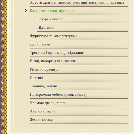
Хрести храмові, виносні, настінні, настольні, підставки
Блюда всенощні, підставки
Блюда всенощні
Підставки
Фурнітура та комплектуючі
Дари пасіки
Трони на Горнє місце, сідалище
Вінці, набори для вінчання
Різдвяні сувеніри
Святині
Тканина, галуни
Прихрамова мебель (ясен, вільха)
Храмові двері, навіси
Аналойні ікони
Жезли, посохи