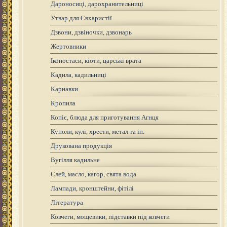
Дароносиці, дарохранительниці
Утвар для Євхаристії
Дзвони, дзвіночки, дзвонарь
Жертовники
Іконостаси, кіоти, царські врата
Кадила, кадильниці
Карнавки
Кропила
Копіє, блюда для приготування Агнця
Куполи, кулі, хрести, метал та ін.
Друкована продукція
Вугілля кадильне
Єлей, масло, кагор, свята вода
Лампади, кронштейни, фітілі
Література
Ковчеги, мощевики, підставки під ковчеги