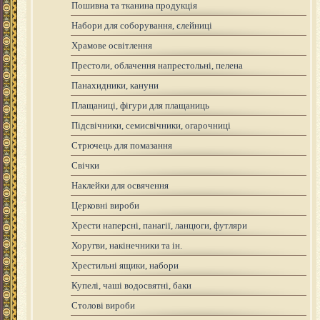
Пошивна та тканина продукція
Набори для соборування, єлейниці
Храмове освітлення
Престоли, облачення напрестольні, пелена
Панахидники, кануни
Плащаниці, фігури для плащаниць
Підсвічники, семисвічники, огарочниці
Стрючець для помазання
Свічки
Наклейки для освячення
Церковні вироби
Хрести наперсні, панагії, ланцюги, футляри
Хоругви, накінечники та ін.
Хрестильні ящики, набори
Купелі, чаші водосвятні, баки
Столові вироби