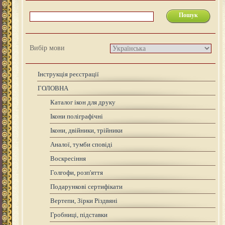
Вибір мови
Інструкція реєстрації
ГОЛОВНА
Каталог ікон для друку
Ікони поліграфічні
Ікони, двійники, трійники
Аналої, тумби сповіді
Воскресіння
Голгофи, розп'яття
Подарункові сертифікати
Вертепи, Зірки Різдвяні
Гробниці, підставки