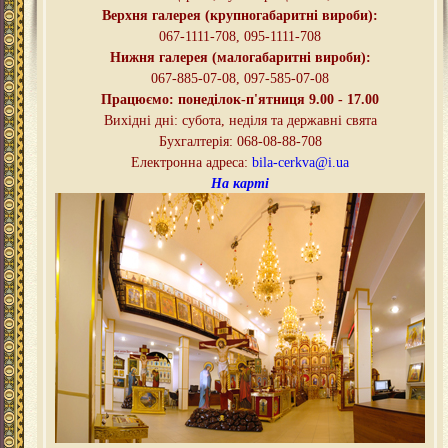
Верхня галерея (крупногабаритні вироби):
067-1111-708, 095-
1111-708
Нижня галерея (малогабаритні вироби):
067-885-07-08, 097-585-07-08
Працюємо: понеділок-п'ятниця
9.00 - 17.00
Вихідні дні
:
субота, неділя та державні свята
Бухгалтерія: 068-08-88-708
Електронна адреса:
bila-cerkva@i.ua
На карті