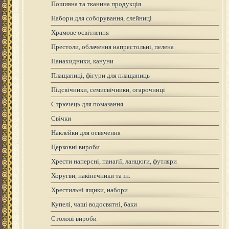
Пошивна та тканина продукція
Набори для соборування, єлейниці
Храмове освітлення
Престоли, облачення напрестольні, пелена
Панахидники, кануни
Плащаниці, фігури для плащаниць
Підсвічники, семисвічники, огарочниці
Стрючець для помазання
Свічки
Наклейки для освячення
Церковні вироби
Хрести наперсні, панагії, ланцюги, футляри
Хоругви, накінечники та ін.
Хрестильні ящики, набори
Купелі, чаші водосвятні, баки
Столові вироби