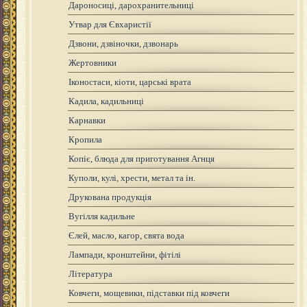
Дароносиці, дарохранительниці
Утвар для Євхаристії
Дзвони, дзвіночки, дзвонарь
Жертовники
Іконостаси, кіоти, царські врата
Кадила, кадильниці
Карнавки
Кропила
Копіє, блюда для приготування Агнця
Куполи, кулі, хрести, метал та ін.
Друкована продукція
Вугілля кадильне
Єлей, масло, кагор, свята вода
Лампади, кронштейни, фітілі
Література
Ковчеги, мощевики, підставки під ковчеги