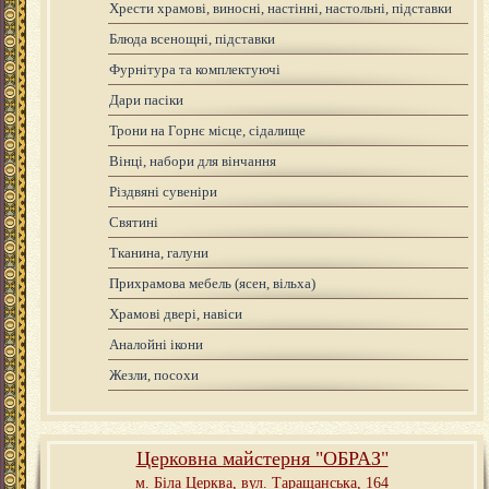
Хрести храмові, виносні, настінні, настольні, підставки
Блюда всенощні, підставки
Фурнітура та комплектуючі
Дари пасіки
Трони на Горнє місце, сідалище
Вінці, набори для вінчання
Різдвяні сувеніри
Святині
Тканина, галуни
Прихрамова мебель (ясен, вільха)
Храмові двері, навіси
Аналойні ікони
Жезли, посохи
Церковна майстерня "ОБРАЗ"
м. Біла Церква,
вул. Таращанська, 164