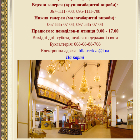
Верхня галерея (крупногабаритні вироби):
067-1111-708, 095-
1111-708
Нижня галерея (малогабаритні вироби):
067-885-07-08, 097-585-07-08
Працюємо: понеділок-п'ятниця
9.00 - 17.00
Вихідні дні
:
субота, неділя та державні свята
Бухгалтерія: 068-08-88-708
Електронна адреса:
bila-cerkva@i.ua
На карті