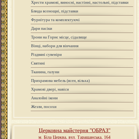
Хрести храмові, виносні, настінні, настольні, підставки
Блюда всенощні, підставки
Фурнітура та комплектуючі
Дари пасіки
Трони на Горнє місце, сідалище
Вінці, набори для вінчання
Різдвяні сувеніри
Святині
Тканина, галуни
Прихрамова мебель (ясен, вільха)
Храмові двері, навіси
Аналойні ікони
Жезли, посохи
Церковна майстерня "ОБРАЗ"
м. Біла Церква,
вул. Таращанська, 164