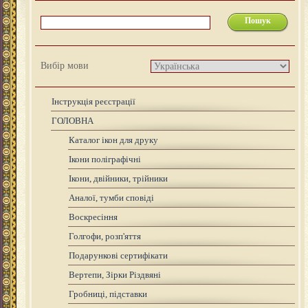
Вибір мови
Інструкція реєстрації
ГОЛОВНА
Каталог ікон для друку
Ікони поліграфічні
Ікони, двійники, трійники
Аналої, тумби сповіді
Воскресіння
Голгофи, розп'яття
Подарункові сертифікати
Вертепи, Зірки Різдвяні
Гробниці, підставки