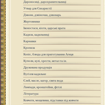
Дароносиці, дарохранительниці
Утвар для Євхаристії
Дзвони, дзвіночки, дзвонарь
Жертовники
Іконостаси, кіоти, царські врата
Кадила, кадильниці
Карнавки
Кропила
Копіє, блюда для приготування Агнця
Куполи, кулі, хрести, метал та ін.
Друкована продукція
Вугілля кадильне
Єлей, масло, кагор, свята вода
Лампади, кронштейни, фітілі
Література
Ковчеги, мощевики, підставки під ковчеги