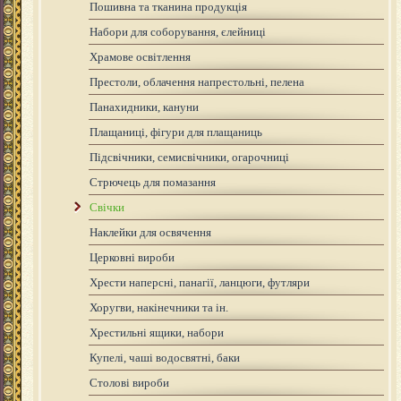
Пошивна та тканина продукція
Набори для соборування, єлейниці
Храмове освітлення
Престоли, облачення напрестольні, пелена
Панахидники, кануни
Плащаниці, фігури для плащаниць
Підсвічники, семисвічники, огарочниці
Стрючець для помазання
Свічки
Наклейки для освячення
Церковні вироби
Хрести наперсні, панагії, ланцюги, футляри
Хоругви, накінечники та ін.
Хрестильні ящики, набори
Купелі, чаші водосвятні, баки
Столові вироби